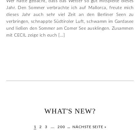
Wer hätte gedacht, dass das Wetter so gut mitspielte dieses
Jahr. Den Sommer verbrachte ich auf Mallorca, freute mich
dieses Jahr auch sehr viel Zeit an den Berliner Seen zu
verbringen, schnappte Südtiroler Luft, schwamm im Gardasee
und ließen den Sommer am Comer See ausklingen. Zusammen
mit CECIL zeige ich euch […]
WHAT'S NEW?
…
...
1
2
3
200
NÄCHSTE SEITE »