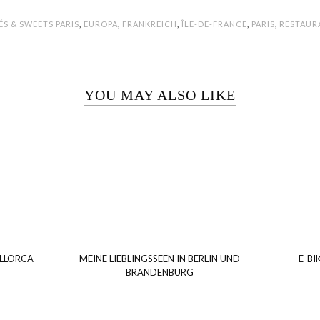
ÉS & SWEETS PARIS
,
EUROPA
,
FRANKREICH
,
ÎLE-DE-FRANCE
,
PARIS
,
RESTAUR
YOU MAY ALSO LIKE
ALLORCA
MEINE LIEBLINGSSEEN IN BERLIN UND
E-BI
BRANDENBURG