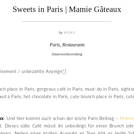
Sweets in Paris | Mamie Gâteaux
by
VICKY
Paris
,
Restaurants
Dauerwerbesendung
tisement / unbezahlte Anzeige
*
]
ux
. Und hier kommt auch schon der letzte Paris Beitrag –
Mamie
t
. Dieses süße Café müsst ihr unbedingt für einen Brunch ode
ieren. Neben einer großen Auswahl an Tees gibt es heiße S