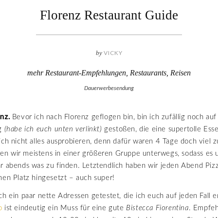
Florenz Restaurant Guide
by
VICKY
mehr Restaurant-Empfehlungen
,
Restaurants
,
Reisen
Dauerwerbesendung
nz.
Bevor ich nach Florenz geflogen bin, bin ich zufällig noch au
og
(habe ich euch unten verlinkt)
gestoßen, die eine supertolle Esse
ich nicht alles ausprobieren, denn dafür waren 4 Tage doch viel z
n wir meistens in einer größeren Gruppe unterwegs, sodass es
ar abends was zu finden. Letztendlich haben wir jeden Abend Piz
nen Platz hingesetzt – auch super!
ch ein paar nette Adressen getestet, die ich euch auf jeden Fall
o
ist eindeutig ein Muss für eine gute
Bistecca Fiorentina
. Empfeh