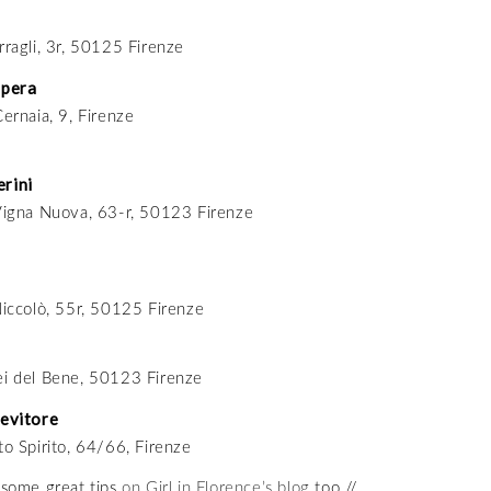
rragli, 3r, 50125 Firenze
Spera
Cernaia, 9, Firenze
rini
 Vigna Nuova, 63-r, 50123 Firenze
Niccolò, 55r, 50125 Firenze
ei del Bene, 50123 Firenze
Bevitore
to Spirito, 64/66, Firenze
 some great tips
on Girl in Florence’s blog
too //