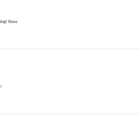
ring! Xoxo
s!