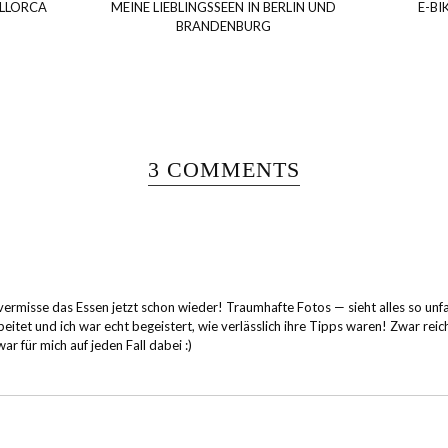
ALLORCA
MEINE LIEBLINGSSEEN IN BERLIN UND
E-BI
BRANDENBURG
3 COMMENTS
vermisse das Essen jetzt schon wieder! Traumhafte Fotos — sieht alles so unfa
eitet und ich war echt begeistert, wie verlässlich ihre Tipps waren! Zwar reich
r für mich auf jeden Fall dabei :)