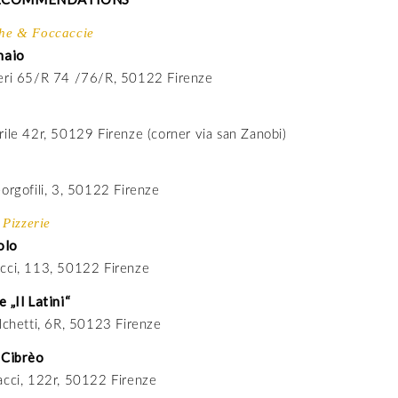
he & Foccaccie
naio
eri 65/R 74 /76/R, 50122 Firenze
rile 42r, 50129 Firenze (corner via san Zanobi)
orgofili, 3, 50122 Firenze
 Pizzerie
olo
cci, 113, 50122 Firenze
 „Il Latini“
lchetti, 6R, 50123 Firenze
 Cibrèo
acci, 122r, 50122 Firenze