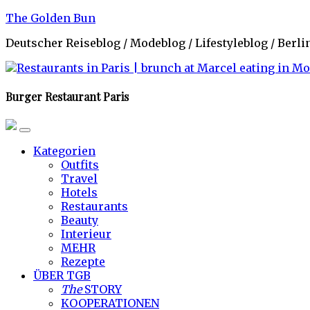
Skip
The Golden Bun
to
Deutscher Reiseblog / Modeblog / Lifestyleblog / Berl
content
Burger Restaurant Paris
Kategorien
Outfits
Travel
Hotels
Restaurants
Beauty
Interieur
MEHR
Rezepte
ÜBER TGB
The
STORY
KOOPERATIONEN