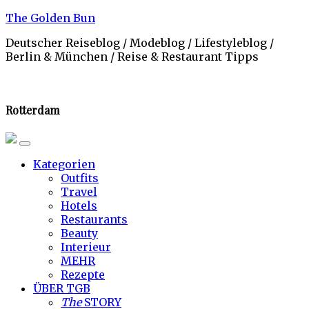
Skip
The Golden Bun
to
Deutscher Reiseblog / Modeblog / Lifestyleblog /
content
Berlin & München / Reise & Restaurant Tipps
Rotterdam
Kategorien
Outfits
Travel
Hotels
Restaurants
Beauty
Interieur
MEHR
Rezepte
ÜBER TGB
The
STORY