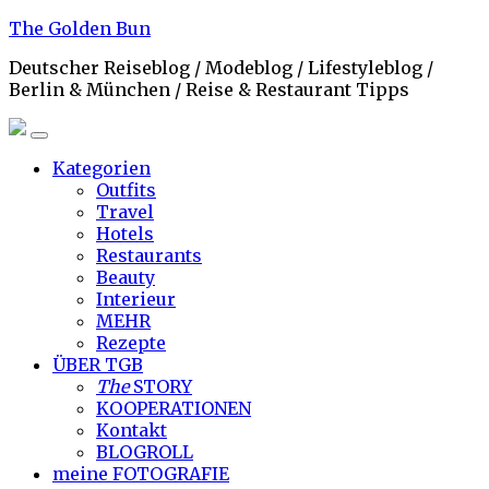
Skip
The Golden Bun
to
Deutscher Reiseblog / Modeblog / Lifestyleblog /
content
Berlin & München / Reise & Restaurant Tipps
Kategorien
Outfits
Travel
Hotels
Restaurants
Beauty
Interieur
MEHR
Rezepte
ÜBER TGB
The
STORY
KOOPERATIONEN
Kontakt
BLOGROLL
meine
FOTOGRAFIE