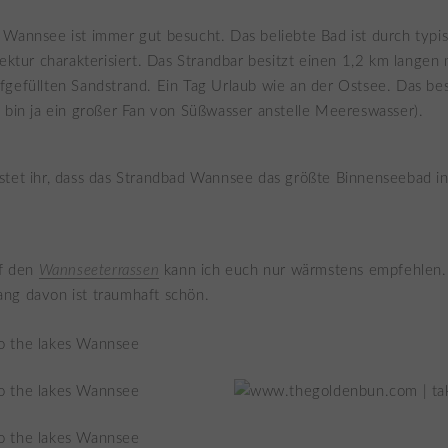
Wannsee ist immer gut besucht. Das beliebte Bad ist durch typi
tektur charakterisiert. Das Strandbar besitzt einen 1,2 km langen 
gefüllten Sandstrand. Ein Tag Urlaub wie an der Ostsee. Das be
 bin ja ein großer Fan von Süßwasser anstelle Meereswasser).
tet ihr, dass das Strandbad Wannsee das größte Binnenseebad i
uf den
Wannseeterrassen
kann ich euch nur wärmstens empfehlen.
ng davon ist traumhaft schön.