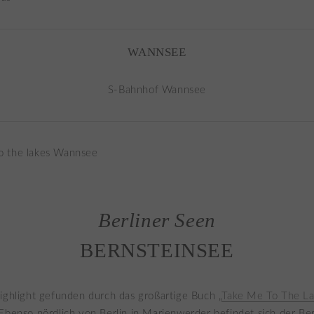
WANNSEE
S-Bahnhof Wannsee
Berliner Seen
BERNSTEINSEE
ighlight gefunden durch das großartige Buch „
Take Me To The L
Ebenso nördlich von Berlin in Marienwerder befindet sich der Be