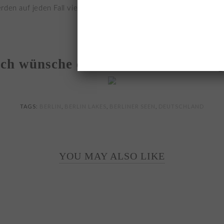
rden auf jeden Fall viele neue Seen ausfindig gemacht – der Be
Ich wünsche euch einen schönen Tag
TAGS:
BERLIN
,
BERLIN LAKES
,
BERLINER SEEN
,
DEUTSCHLAND
YOU MAY ALSO LIKE