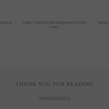
ALLORCA
E-BIKE TOUR AUF DER SEISER ALM | SOUTH
KROKOS
TYROL
THANK YOU FOR READING
THANK
YOU
FOR
READING