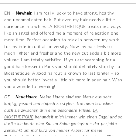
Newhair.
EN –
I am really lucky to have strong, healthy
and uncomplicated hair. But even my hair needs a little
cure once in a while.
LA BIOSTHETIQUE
treats me always
like an angel and offered me a moment of relaxation one
more time. Perfect occasion to relax in between my work
for my interim crit at university. Now my hair feels so
much lighter and fresher and the new cut adds a bit more
volume. I am totally satisfied. If you are searching for a
good hairdresser in Paris you should definitely stop by La
Biosthetique. A good haircut is known to last longer – so
you should better invest a little bit more in your hair. Wish
you a wonderful evening!
DE –
NeueHaare.
Meine Haare sind von Natur aus sehr
kräftig, gesund und einfach zu stylen. Trotzdem brauchen
auch sie zwischen drin eine besondere Pflege.
LA
BIOSTHETIQUE
behandelt mich immer wie einen Engel und so
durfte ich heute eine Kur im Salon genießen – der perfekte
Zeitpunkt um mal kurz von meiner Arbeit für meine