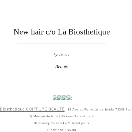
New hair c/o La Biosthetique
by
VICKY
Beauty
 Biosthetique COIFFURE BEAUTÉ
| 35 Avenue Pierre 1er de Serbie, 75008 Pari
2) Moment de tente | Visarum Dynamique N
3) wearing my new H&M Trend pants
4) new hair + styling