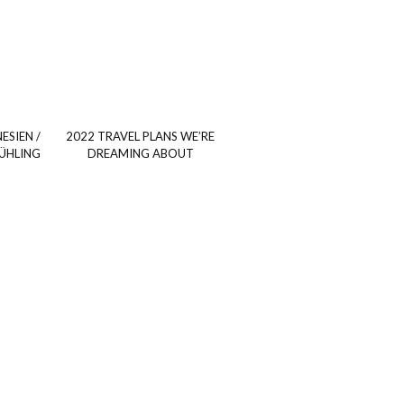
ESIEN /
2022 TRAVEL PLANS WE’RE
RÜHLING
DREAMING ABOUT