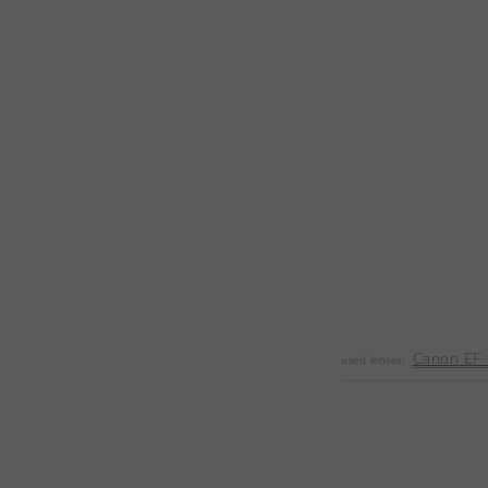
Canon EF-
used lenses: