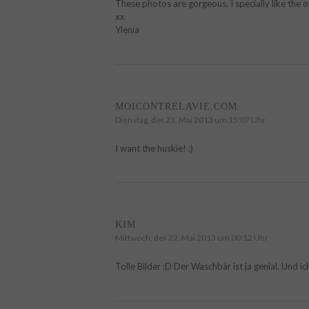
These photos are gorgeous, I specially like the o
xx
Ylenia
MOICONTRELAVIE.COM
Dienstag, der 21. Mai 2013 um 15:07 Uhr
I want the huskie! :)
KIM
Mittwoch, der 22. Mai 2013 um 00:12 Uhr
Tolle Bilder :D Der Waschbär ist ja genial. Und 