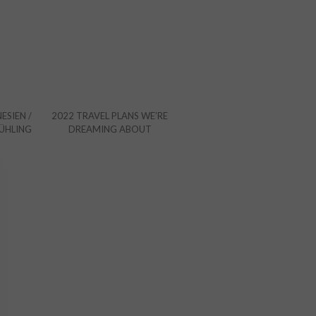
ESIEN /
2022 TRAVEL PLANS WE’RE
RÜHLING
DREAMING ABOUT