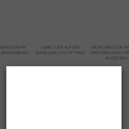
BLINGSSEEN IN
E-BIKE TOUR AUF DER
KROKOSBLÜTE IN JEN
D BRANDENBURG
SEISER ALM | SOUTH TYROL
MÖLTNER KASER | F
IN SÜDTIROL
6 COMMENTS