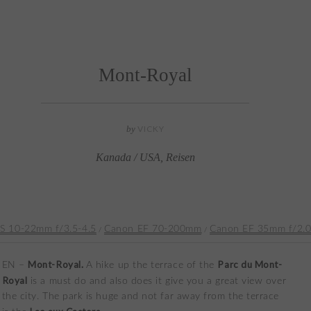
Mont-Royal
by
VICKY
Kanada / USA
,
Reisen
S 10-22mm f/3.5-4.5
Canon EF 70-200mm
Canon EF 35mm f/2.0 
/
/
Mont-Royal.
Parc du Mont-
EN –
A hike up the terrace of the
Royal
is a must do and also does it give you a great view over
the city. The park is huge and not far away from the terrace