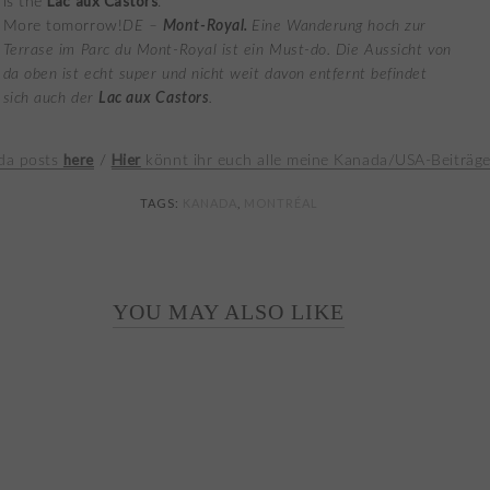
Lac aux Castors
is the
.
More tomorrow!
DE –
Mont-Royal.
Eine Wanderung hoch zur
Terrase im Parc du Mont-Royal ist ein Must-do. Die Aussicht von
da oben ist echt super und nicht weit davon entfernt befindet
sich auch der
Lac aux Castors
.
here
Hier
ada posts
/
könnt ihr euch alle meine Kanada/USA-Beiträg
TAGS:
KANADA
,
MONTRÉAL
YOU MAY ALSO LIKE