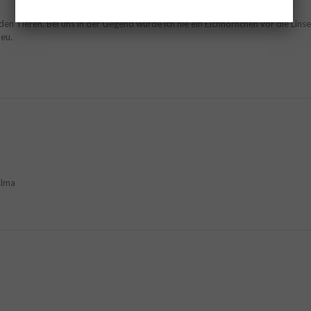
den Tieren. Bei uns in der Gegend würde ich nie ein Eichhörnchen vor die Lin
heu.
Alma