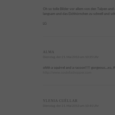
Oh so tolle Bilder vor allem von den Tulpen und 
langsam und das Eichhörnchen zu schnell und sc
LG
ALMA
Dienstag, der 21. Mai 2013 um 10:35 Uhr
ohhh a squirrel and a racoon!!!! gorgeous…xo, 
http://www.soulofashopper.com
YLENIA CUÉLLAR
Dienstag, der 21. Mai 2013 um 10:41 Uhr