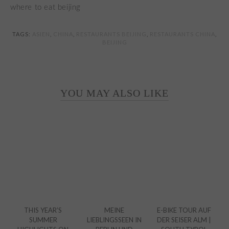
TAGS:
ASIEN
,
CHINA
,
RESTAURANTS BEIJING
,
RESTAURANTS CHINA
,
BEIJING
YOU MAY ALSO LIKE
THIS YEAR’S
MEINE
E-BIKE TOUR AUF
SUMMER
LIEBLINGSSEEN IN
DER SEISER ALM |