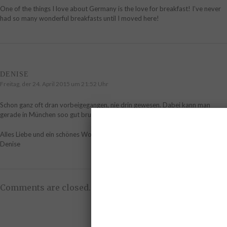
One of the things I love about Germany is the love for breakfast! I’ve never
had so many wonderful breakfasts until I moved here!
DENISE
Freitag, der 24. April 2015 um 21:52 Uhr
Schon ganz oft dran vorbeigegangen, nie drin gewesen. Dabei kann man
gerade in München soo gut brunchen! Sieht lecker aus!
Alles Liebe und ein schönes Wochenende,
Denise
Comments are closed.