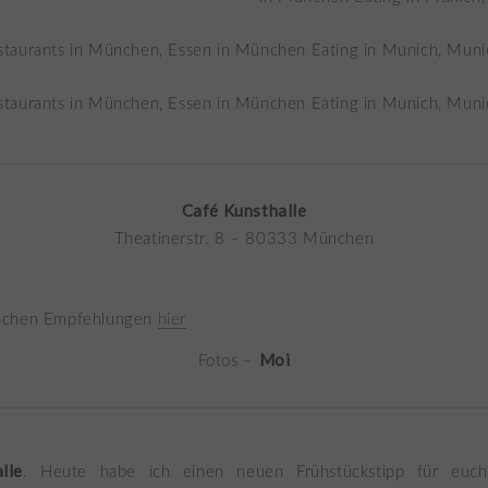
Café Kunsthalle
Theatinerstr. 8 – 80333 München
chen Empfehlungen
hier
Moi
Fotos –
lle
. Heute habe ich einen neuen Frühstückstipp für eu