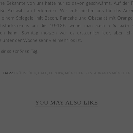
ine Bekannte von uns hatte nur so davon geschwärmt. Auf der F
oße Auswahl an Leckereien. Wir entschieden uns für das
Amer
 einem Spiegelei mit Bacon, Pancake und Obstsalat mit Orangens
rühstücksmenus um die 10-13€, wobei man auch
à la carte
len kann. Sonntag morgen war es erstaunlich leer, aber ich
ss unter der Woche sehr viel mehr los ist.
einen schönen Tag!
TAGS:
FRÜHSTÜCK
,
CAFÉ
,
EUROPA
,
MÜNCHEN
,
RESTAURANTS MÜNCHEN
YOU MAY ALSO LIKE