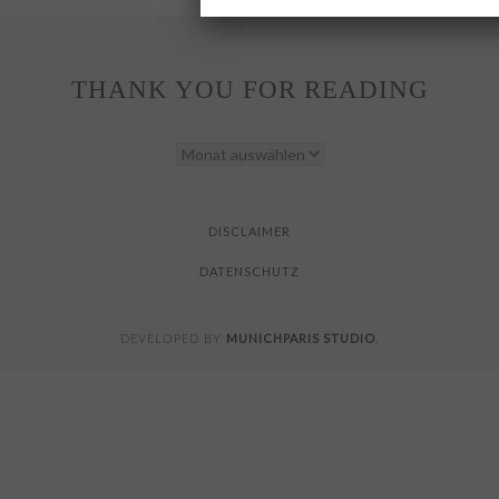
THANK YOU FOR READING
THANK
YOU
FOR
READING
DISCLAIMER
DATENSCHUTZ
MUNICHPARIS STUDIO
DEVELOPED BY
.