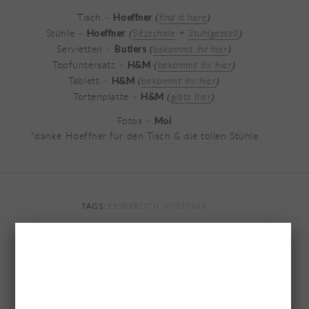
Tisch –
find it here
Hoeffner
(
)
Stühle –
Sitzschale
Stuhlgestell
Hoeffner
(
+
)
Servietten –
bekommt ihr hier
Butlers
(
)
Topfuntersatz –
bekommt ihr hier
H&M
(
)
Tablett –
bekommt ihr hier
H&M
(
)
Tortenplatte –
gibts hier
H&M
(
)
Fotos –
Moi
*danke Hoeffner für den Tisch & die tollen Stühle
TAGS:
ESSBEREICH
,
HOEFFNER
YOU MAY ALSO LIKE