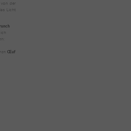
r von der
as Licht
runch
lich
en:
t
eren
Œuf