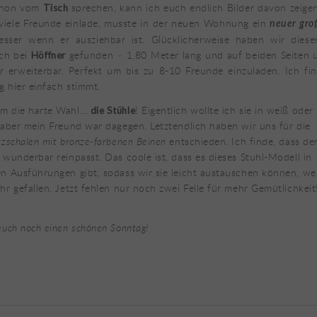
chon vom
sprechen, kann ich euch endlich Bilder davon zeige
Tisch
viele Freunde einlade, musste in der neuen Wohnung ein
neuer gro
esser wenn er ausziehbar ist. Glücklicherweise haben wir diesen
sch bei
gefunden – 1,80 Meter lang und auf beiden Seiten 
Höffner
 erweiterbar. Perfekt um bis zu 8-10 Freunde einzuladen. Ich fin
g hier einfach stimmt.
m die harte Wahl…
! Eigentlich wollte ich sie in weiß oder
die Stühle
 aber mein Freund war dagegen. Letztendlich haben wir uns für die
tzschalen mit bronze-farbenen Beinen
entschieden. Ich finde, dass de
 wunderbar reinpasst. Das coole ist, dass es dieses Stuhl-Modell in
n Ausführungen gibt, sodass wir sie leicht austauschen können, we
hr gefallen. Jetzt fehlen nur noch zwei Felle für mehr Gemütlichkei
?
euch noch einen schönen Sonntag!