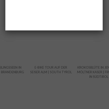
BLINGSSEEN IN
E-BIKE TOUR AUF DER
KROKOSBLÜTE IN JEN
D BRANDENBURG
SEISER ALM | SOUTH TYROL
MÖLTNER KASER | F
IN SÜDTIROL