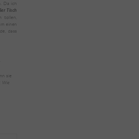
n. Da ich
ßer Tisch
 tollen,
um einen
de, dass
r
nn sie
t!
Wie