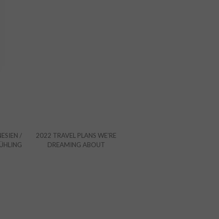
ESIEN /
2022 TRAVEL PLANS WE’RE
RÜHLING
DREAMING ABOUT