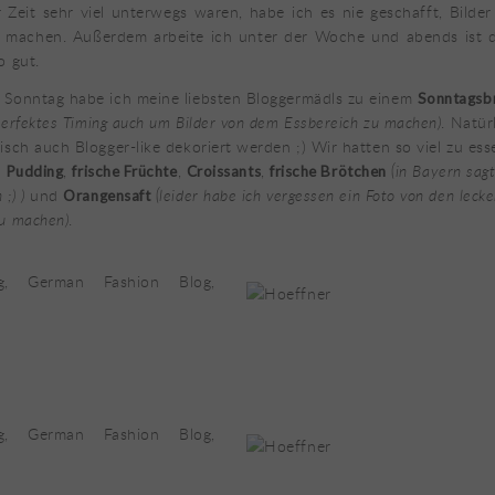
er Zeit sehr viel unterwegs waren, habe ich es nie geschafft, Bilde
machen. Außerdem arbeite ich unter der Woche und abends ist d
o gut.
 Sonntag habe ich meine liebsten Bloggermädls zu einem
Sonntagsb
perfektes Timing auch um Bilder von dem Essbereich zu machen)
. Natür
isch auch Blogger-like dekoriert werden ;) Wir hatten so viel zu ess
,
,
,
(in Bayern sag
a Pudding
frische Früchte
Croissants
frische Brötchen
;) )
und
(leider habe ich vergessen ein Foto von den leck
Orangensaft
u machen)
.