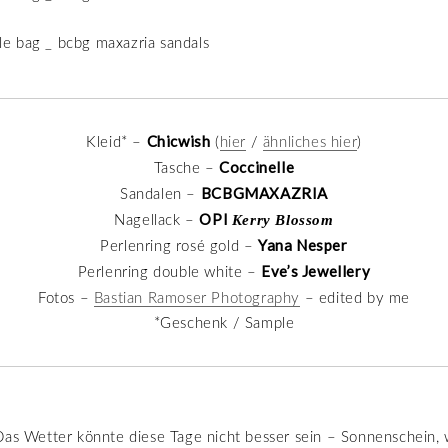
Chicwish
Kleid* –
(
hier
/
ähnliches hier
)
Coccinelle
Tasche –
BCBGMAXAZRIA
Sandalen –
OPI
Kerry Blossom
Nagellack –
Yana Nesper
Perlenring rosé gold –
Eve’s Jewellery
Perlenring double white –
Fotos –
Bastian Ramoser Photography
– edited by me
*Geschenk / Sample
as Wetter könnte diese Tage nicht besser sein – Sonnenschein,