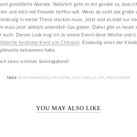
und gemütliche Abende. Natürlich geht es mir gerade so, dass ic
en und mich mit Freunde treffen will. Wenn da nicht das große 
 eindeutig in meine Thesis stecken muss. Jetzt sind es bald nur no
 muss jetzt wirklich ordentlich Gas geben. Daher gibt es heute 
r euch. Diesen Look trug ich zu einem Event diese Woche und ic
s
hübsche bestickte Kleid von Chicwish
. Eindeutig eines der Kleide
mplimente bekommen habe.
uch einen schönen Sonntagabend!
TAGS:
BCBGMAXAZRIA
,
CHICWISH
,
COCCINELLE
,
OPI
,
YANA NESPER
YOU MAY ALSO LIKE