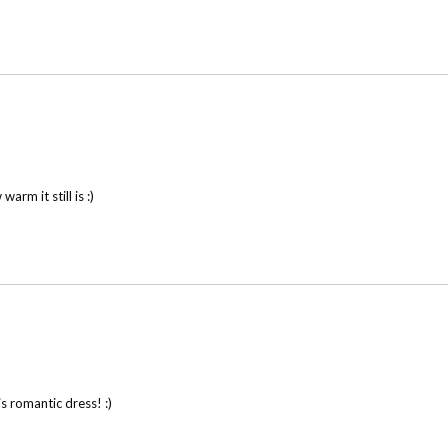
rm it still is :)
s romantic dress! :)