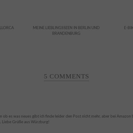
ALLORCA
MEINE LIEBLINGSSEEN IN BERLIN UND
E-BI
BRANDENBURG
5 COMMENTS
en ob es was neues gibt ich finde leider den Post nicht mehr, aber bei Amazon
st. Liebe Grüße aus Würzburg!