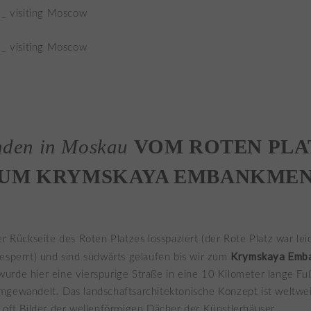
nden in Moskau
VOM ROTEN PLAT
UM KRYMSKAYA EMBANKME
er Rückseite des Roten Platzes losspaziert (der Rote Platz war le
Krymskaya Emb
esperrt) und sind südwärts gelaufen bis wir zum
urde hier eine vierspurige Straße in eine 10 Kilometer lange F
mgewandelt. Das landschaftsarchitektonische Konzept ist weltwe
 oft Bilder der wellenförmigen Dächer der Künstlerhäuser.