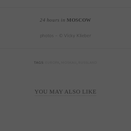
24 hours in
MOSCOW
photos – © Vicky Klieber
TAGS:
EUROPA
,
MOSKAU
,
RUSSLAND
YOU MAY ALSO LIKE