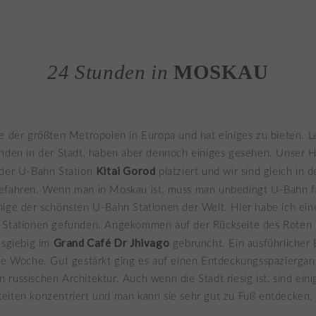
24 Stunden in
MOSKAU
e der größten Metropolen in Europa und hat einiges zu bieten. L
nden in der Stadt, haben aber dennoch einiges gesehen. Unser H
Kitai Gorod
 der U-Bahn Station
platziert und wir sind gleich in 
fahren. Wenn man in Moskau ist, muss man unbedingt U-Bahn f
ige der schönsten U-Bahn Stationen der Welt. Hier habe ich eine
 Stationen gefunden. Angekommen auf der Rückseite des Roten 
Grand Café Dr Jhivago
usgiebig im
gebruncht. Ein ausführlicher 
se Woche. Gut gestärkt ging es auf einen Entdeckungsspaziergan
russischen Architektur. Auch wenn die Stadt riesig ist, sind eini
eiten konzentriert und man kann sie sehr gut zu Fuß entdecken.