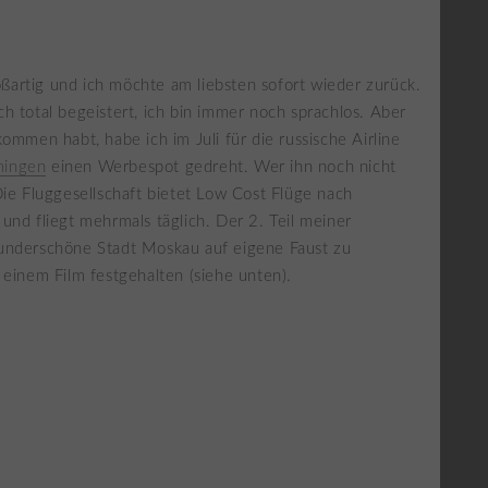
ßartig und ich möchte am liebsten sofort wieder zurück.
 total begeistert, ich bin immer noch sprachlos. Aber
ommen habt, habe ich im Juli für die russische Airline
mingen
einen Werbespot gedreht. Wer ihn noch nicht
ie Fluggesellschaft bietet Low Cost Flüge nach
nd fliegt mehrmals täglich. Der 2. Teil meiner
underschöne Stadt Moskau auf eigene Faust zu
einem Film festgehalten (siehe unten).