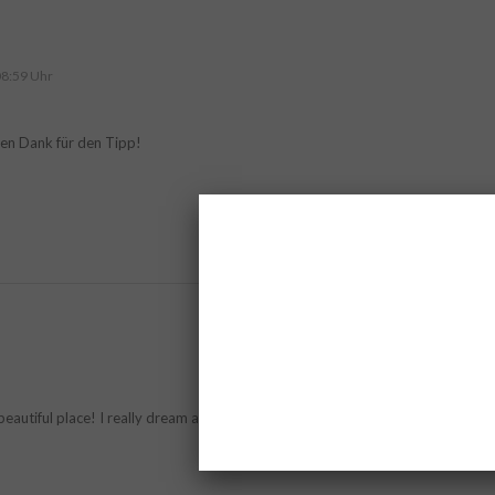
08:59 Uhr
ieben Dank für den Tipp!
autiful place! I really dream about visiting this city! Hope I can do it soon! ;)