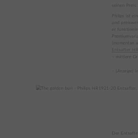
seinen Preis.
Philips
ist ei
und preiswer
er funktioni
Premiumvaria
(momentan ab
Entsafter H
– mittlere G
– {Anzeige} i
Der Entsafte