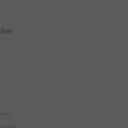
fter
etztes
r
doch auch