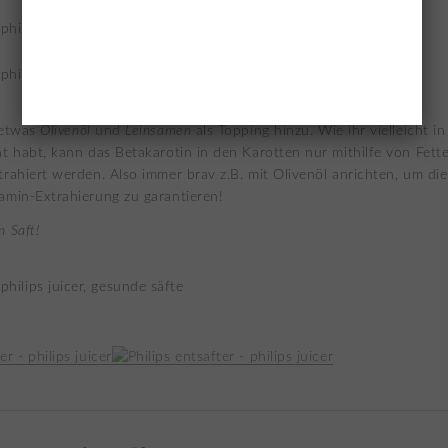
 etwas
Olivenöl
und
Leinsamen
als Topping hinzu. Wie ihr vielleicht in
nt habt, kann das Betakarotin in den Karotten nur mithilfe von Fette
trahiert werden. Also immer brav z.B. mit Olivenöl anrichten, um die
amin-Extrahierung zu garantieren!
n Saft!