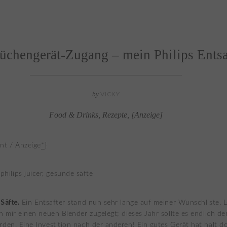
üchengerät-Zugang – mein Philips Entsa
by
VICKY
Food & Drinks
,
Rezepte
,
[Anzeige]
nt / Anzeige
*
}
Säfte.
Ein Entsafter stand nun sehr lange auf meiner Wunschliste. L
h mir einen neuen Blender zugelegt; dieses Jahr sollte es endlich de
rden. Eine Investition nach der anderen! Ein gutes Gerät hat halt 