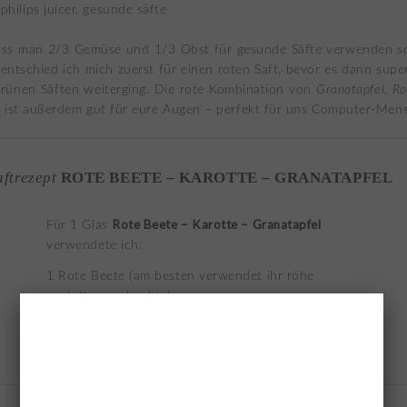
ass man 2/3 Gemüse und 1/3 Obst für gesunde Säfte verwenden sol
 entschied ich mich zuerst für einen roten Saft, bevor es dann sup
grünen Säften weiterging. Die rote Kombination von
Granatapfel, R
n
ist außerdem gut für eure Augen – perfekt für uns Computer-Men
aftrezept
ROTE BEETE – KAROTTE – GRANATAPFEL
Rote Beete – Karotte – Granatapfel
Für 1 Glas
verwendete ich:
1 Rote Beete (am besten verwendet ihr rohe
anstatt vorgekochte)
2 Karotten
Kerne eines halben Granatapfels