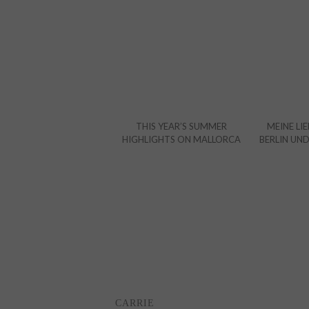
THIS YEAR’S SUMMER
MEINE LIE
HIGHLIGHTS ON MALLORCA
BERLIN UN
CARRIE