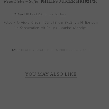
Neue Liebe – Säfte.
PHILIPS JUICER HR1921/20
Philips
HR1921/20 Entsafter
hier
Fotos – © Vicky Klieber | Stills (Bilder 9-12) via Philips.com
*in Kooperation mit Philips – danke! (Anzeige)
TAGS:
HEALTHY JUICES
,
PHILIPS
,
PHILIPS JUICER
,
SAFT
YOU MAY ALSO LIKE