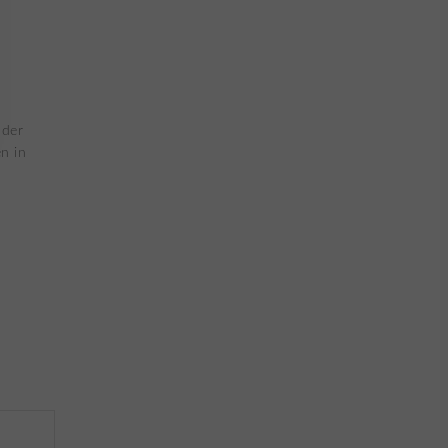
 der
n in