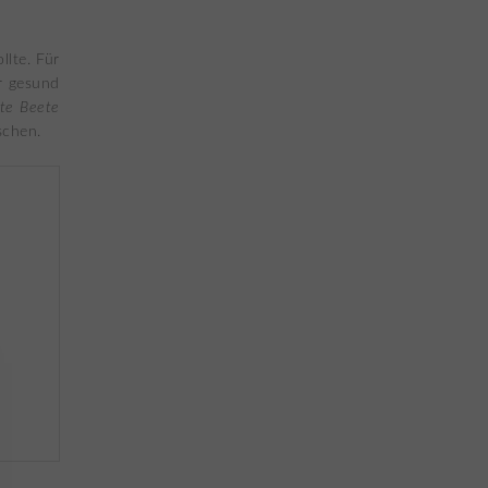
lte. Für
er gesund
ote Beete
schen.