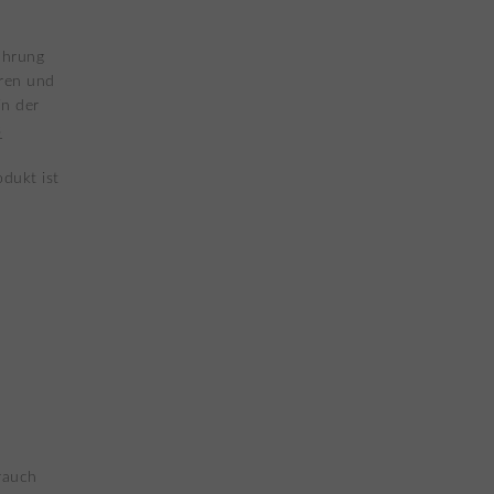
ührung
hren und
in der
s
dukt ist
rauch