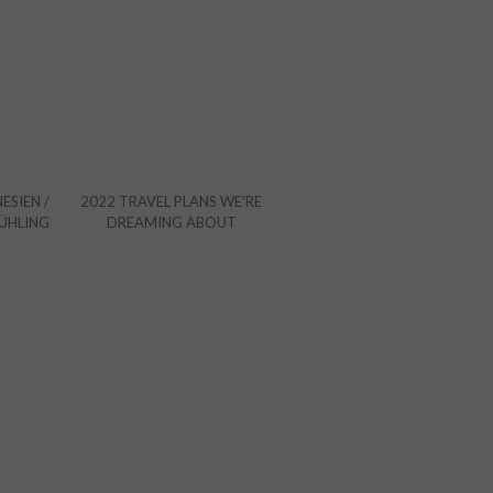
ESIEN /
2022 TRAVEL PLANS WE’RE
RÜHLING
DREAMING ABOUT