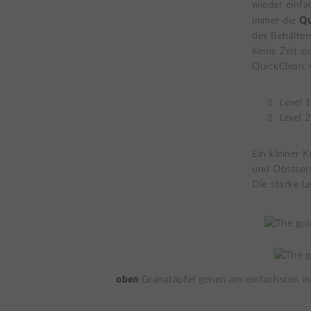
wieder einfa
Qu
immer die
des Behälter
Keine Zeit z
QuickClean. 
Level 1
Level 2
Ein kleiner 
und Obstsort
Die starke L
oben
Granatäpfel gehen am einfachsten in