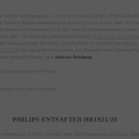
ne meiner Lieblingsmarken – schönes cleanes Design, effektive Ausf
t. Meinen Toaster beispielsweise besitze ich nun schon über 10 Ja
ert immer noch einwandfrei. Schön, dass es Standardprodukte auch 
nte gibt – ich liebäugle immer noch mit dem
Slow Juicer von Philip
er etwas zu teuer für mich). So entschied ich mich für den
Philips
R1921/20
, der ein guter Kompromiss aus Standard- und Highend-Pro
einfache Reinigung
röße, Edelstahl-Design und
.
n Zusammenarbeit mit Philips
PHILIPS ENTSAFTER HR1921/20
r besteht aus 6 Teilen, die man sehr leicht montieren und nach Geb