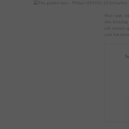
Man sagt, d
den Einstieg
mit meinen 
und
Karotte
S