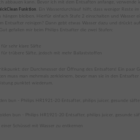
ch abbauen kann. Bevor ich mit dem Entsaften anfange, verwende i
ickClean Funktion
. Ein Wasserdurchlauf hilft, dass weniger Reste im
s hängen bleiben. Hierfür einfach Stufe 2 einschalten und Wasser ei
um Entsafter reinigen? Dann gebt etwas Wasser dazu und drückt au
Gut gefallen mir beim Philips Entsafter die zwei Stufen:
für sehr klare Säfte
für trübere Säfte, jedoch mit mehr Ballaststoffen
Kritikpunkt: der Durchmesser der Öffnung des Entsafters! Ein paar 
en muss man mehrmals zerkleinern, bevor man sie in den Entsafter 
eistung punktet wiederum.
 einer Schüssel mit Wasser zu entkernen