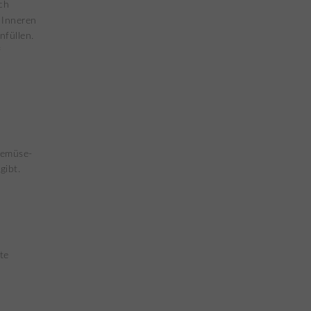
ch
 Inneren
nfüllen.
f
Gemüse-
gibt.