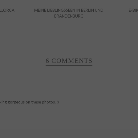
ALLORCA
MEINE LIEBLINGSSEEN IN BERLIN UND
E-BI
BRANDENBURG
6 COMMENTS
king gorgeous on these photos. :)