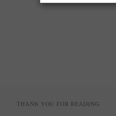
THANK YOU FOR READING
THANK