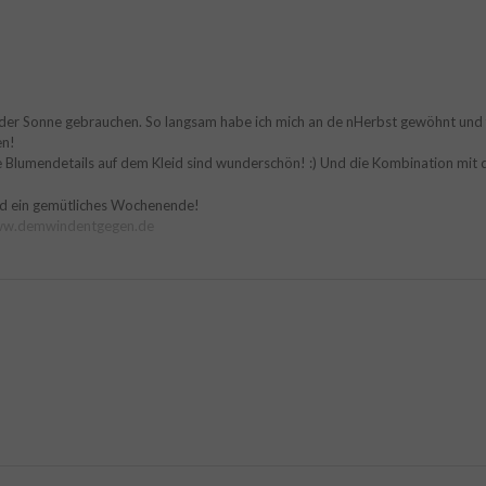
der Sonne gebrauchen. So langsam habe ich mich an de nHerbst gewöhnt und f
en!
e Blumendetails auf dem Kleid sind wunderschön! :) Und die Kombination mit 
nd ein gemütliches Wochenende!
www.demwindentgegen.de