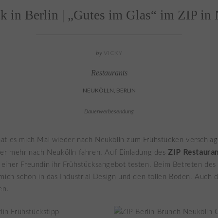
k in Berlin | „Gutes im Glas“ im ZIP in
by
VICKY
Restaurants
NEUKÖLLN, BERLIN
Dauerwerbesendung
at es mich Mal wieder nach Neukölln zum Frühstücken verschlag
ZIP Restaura
der mehr nach Neukölln fahren. Auf Einladung des
iner Freundin ihr Frühstücksangebot testen. Beim Betreten des 
mich schon in das Industrial Design und den tollen Boden. Auch 
en.