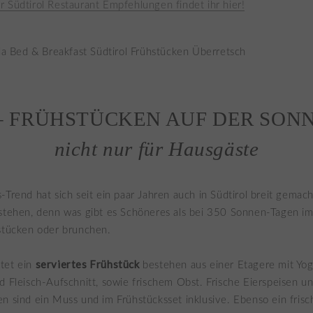
 Südtirol Restaurant Empfehlungen findet ihr hier!
– FRÜHSTÜCKEN AUF DER SON
nicht nur für Hausgäste
-Trend hat sich seit ein paar Jahren auch in Südtirol breit gemac
stehen, denn was gibt es Schöneres als bei 350 Sonnen-Tagen im
stücken oder brunchen.
serviertes Frühstück
tet ein
bestehen aus einer Etagere mit Yo
d Fleisch-Aufschnitt, sowie frischem Obst. Frische Eierspeisen un
n sind ein Muss und im Frühstücksset inklusive. Ebenso ein frisc