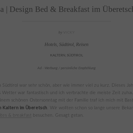
 | Design Bed & Breakfast im Überetsch
by
VICKY
Hotels
,
Südtirol
,
Reisen
KALTERN, SÜDTIROL
Ad - Werbung / persönliche Empfehlung
 Südtirol war sehr schön, aber wie immer viel zu kurz. Dieses Ja
 Wetter war fantastisch und ich verbrachte die meiste Zeit zuhau
nem schönen Ostersonntag mit der Familie traf ich mich mit Bas
n Kaltern im Überetsch
. Wir wollten schon so lange unsere Bek
tes & breakfast
besuchen. Gesagt getan.