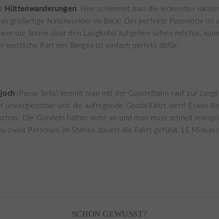
Hüttenwanderungen
nd
: Hier schlemmt man die leckersten lokalen
das großartige Naturwunder im Blick! Das perfekte Fotomotiv ist 
d wer die Sonne über den Langkofel aufgehen sehen möchte, kan
er westliche Part des Berges ist einfach perfekt dafür.
ajoch
(Passo Sella) kommt man mit der Gondelbahn rauf zur
Langk
st unvergleichbar und die aufregende Gondelfahrt wert! Etwas Be
 schon: Die Gondeln halten nicht an und man muss schnell reinspr
zu zweit Personen im Stehen dauert die Fahrt gefühlt 15 Minuten
SCHON GEWUSST?