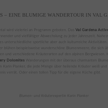
 – EINE BLUMIGE WANDERTOUR IN VAL
Val
Gardena
Activ
ntal wird vielerlei an Programm geboten. Das
pannender und vielfältiger Abwechslung zu jeder Jahreszeit. Nahe
 es unterschiedliche sportliche aber auch kulturreiche Aktivitäten.
er blühen beispielsweise wunderschöne Blumenmeere, die sich üb
en und verschiedene Kräuterarten auf den alpinen Bergwiesen. H
ery
Dolomites
Wanderungen mit der überaus charmanten Blum
n Karin Planker, die jede Menge über heilende Kräuter weiß und
is verrät. Oder einen tollen Tipp für die eigene Küche gibt.
Blumen- und Kräuterexpertin Karin Planker