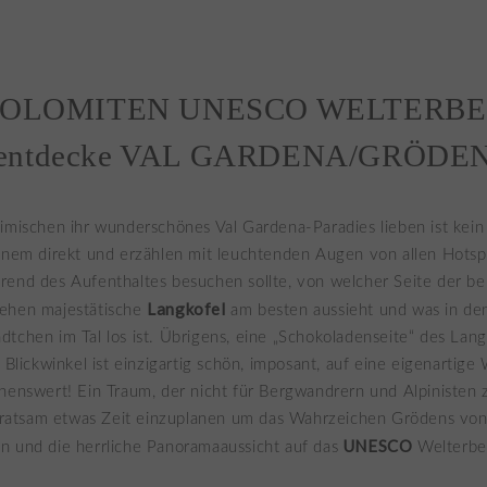
OLOMITEN UNESCO WELTERBE
entdecke VAL GARDENA/GRÖDE
imischen ihr wunderschönes Val Gardena-Paradies lieben ist kei
inem direkt und erzählen mit leuchtenden Augen von allen Hotsp
rend des Aufenthaltes besuchen sollte, von welcher Seite der b
Langkofel
ehen majestätische
am besten aussieht und was in den
tchen im Tal los ist. Übrigens, eine „Schokoladenseite“ des Langk
r Blickwinkel ist einzigartig schön, imposant, auf eine eigenartige
henswert! Ein Traum, der nicht für Bergwandrern und Alpinisten z
r ratsam etwas Zeit einzuplanen um das Wahrzeichen Grödens von 
UNESCO
n und die herrliche Panoramaaussicht auf das
Welterbe