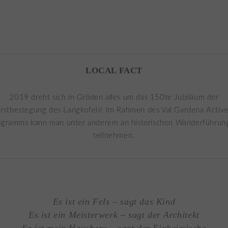
LOCAL FACT
2019 dreht sich in Gröden alles um das 150te Jubiläum der
rstbestegung des Langkofels! Im Rahmen des Val Gardena Activ
ogramms kann man unter anderem an historischen Wanderführun
teilnehmen.
Es ist ein Fels – sagt das Kind
Es ist ein Meisterwerk – sagt der Architekt
Es ist mein Hausberg – sagt der Einheimische