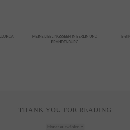
ALLORCA
MEINE LIEBLINGSSEEN IN BERLIN UND
E-BI
BRANDENBURG
THANK YOU FOR READING
THANK
YOU