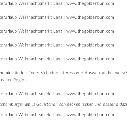
omieständen findet sich eine interessante Auswahl an kulinaris
us der Region.
shamburger am „s’Gaulstandl“ schmecken lecker und passend dazu