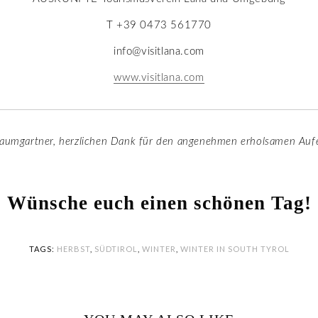
T +39 0473 561770
info@visitlana.com
www.visitlana.com
Baumgartner, herzlichen Dank für den angenehmen erholsamen Auf
Wünsche euch einen schönen Tag!
TAGS:
HERBST
,
SÜDTIROL
,
WINTER
,
WINTER IN SOUTH TYROL