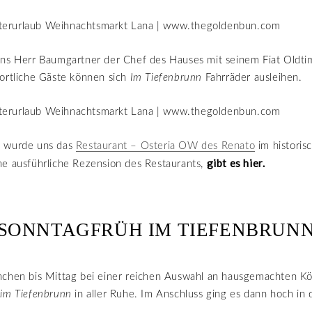
uns Herr Baumgartner der Chef des Hauses mit seinem Fiat Oldt
ortliche Gäste können sich
Im Tiefenbrunn
Fahrräder ausleihen.
d wurde uns das
Restaurant – Osteria OW des Renato
im historis
gibt es hier.
ne ausführliche Rezension des Restaurants,
SONNTAGFRÜH IM TIEFENBRUN
chen bis Mittag bei einer reichen Auswahl an hausgemachten Kös
r
im Tiefenbrunn
in aller Ruhe. Im Anschluss ging es dann hoch in