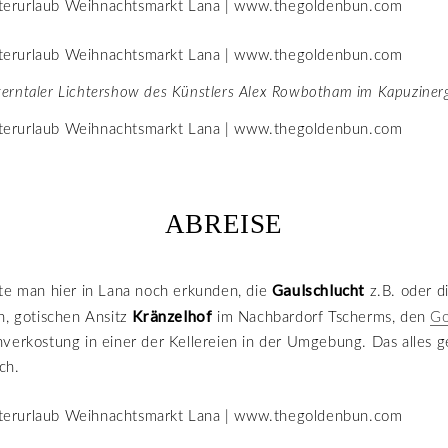
terntaler Lichtershow des Künstlers Alex Rowbotham im Kapuziner
ABREISE
Gaulschlucht
te man hier in Lana noch erkunden, die
z.B. oder d
Kränzelhof
n, gotischen Ansitz
im Nachbardorf Tscherms, den
Go
verkostung in einer der Kellereien in der Umgebung. Das alles 
ch.