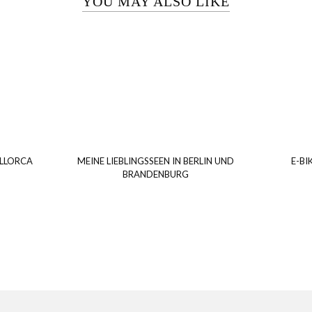
YOU MAY ALSO LIKE
ALLORCA
MEINE LIEBLINGSSEEN IN BERLIN UND
E-BI
BRANDENBURG