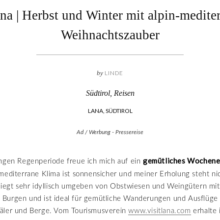
na | Herbst und Winter mit alpin-medite
Weihnachtszauber
by
LINDE
Südtirol
,
Reisen
LANA, SÜDTIROL
Ad / Werbung - Pressereise
gemütliches Wochenen
angen Regenperiode freue ich mich auf ein
mediterrane Klima ist sonnensicher und meiner Erholung steht n
liegt sehr idyllisch umgeben von Obstwiesen und Weingütern mit
Burgen und ist ideal für gemütliche Wanderungen und Ausflüge 
äler und Berge. Vom Tourismusverein
www.visitlana.com
erhalte 