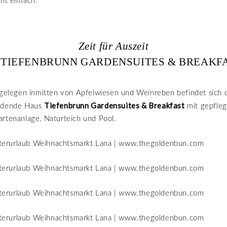
cht einfach.
Zeit für Auszeit
 TIEFENBRUNN GARDENSUITES & BREAKF
 gelegen inmitten von Apfelwiesen und Weinreben befindet sich 
Tiefenbrunn Gardensuites & Breakfast
ladende Haus
mit gepfleg
rtenanlage, Naturteich und Pool.