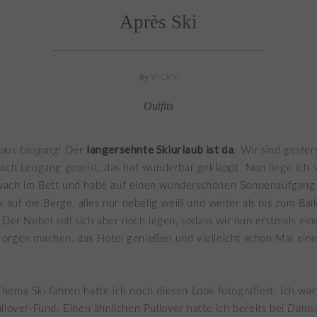
Après Ski
by
VICKY
Outfits
langersehnte Skiurlaub ist da
aus Leogang!
Der
. Wir sind geste
ach Leogang gereist, das hat wunderbar geklappt. Nun liege ich s
ach im Bett und habe auf einen wunderschönen Sonnenaufgang 
k auf die Berge, alles nur nebelig weiß und weiter als bis zum Ba
 Der Nebel soll sich aber noch legen, sodass wir nun erstmals ein
orgen machen, das Hotel genießen und vielleicht schon Mal ein
ema Ski fahren hatte ich noch diesen Look fotografiert. Ich war 
llover-Fund. Einen ähnlichen Pullover hatte ich bereits bei
Damse