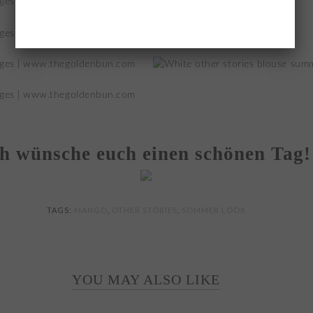
ch wünsche euch einen schönen Tag!
TAGS:
MANGO
,
OTHER STORIES
,
SOMMER LOOK
YOU MAY ALSO LIKE