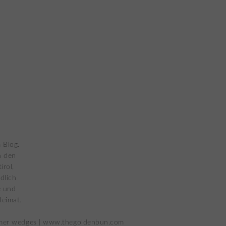
 Blog.
n den
irol,
dlich
e und
Heimat.