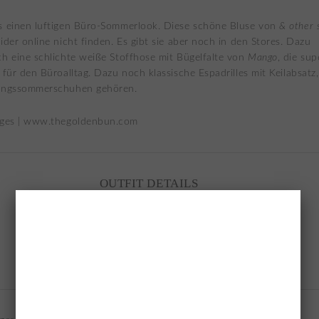
s einen luftigen Büro-Sommerlook. Diese schöne Bluse von
& other 
ider online nicht finden. Es gibt sie aber noch in den Stores. Dazu
ch eine schlichte weiße Stoffhose mit Bügelfalte von
Mango
, die sup
 für den Büroalltag. Dazu noch klassische Espadrilles mit Keilabsatz,
lingssommerschuhen gehören.
OUTFIT DETAILS
other stories
white blouse
Mango
pants & bags
Asos
espadrilles