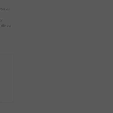
stories
er
 die zu