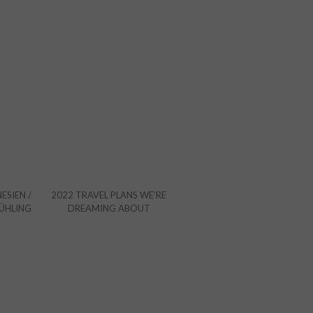
ESIEN /
2022 TRAVEL PLANS WE’RE
RÜHLING
DREAMING ABOUT