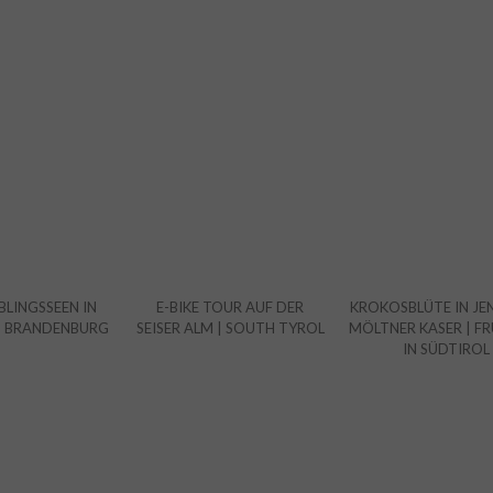
BLINGSSEEN IN
E-BIKE TOUR AUF DER
KROKOSBLÜTE IN JEN
D BRANDENBURG
SEISER ALM | SOUTH TYROL
MÖLTNER KASER | F
IN SÜDTIROL