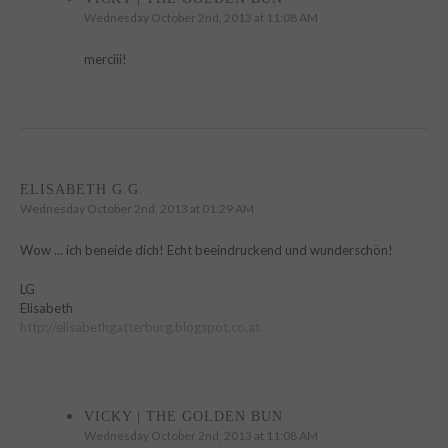
Wednesday October 2nd, 2013 at 11:08 AM
merciii!
ELISABETH G.G.
Wednesday October 2nd, 2013 at 01:29 AM
Wow … ich beneide dich! Echt beeindruckend und wunderschön!
LG
Elisabeth
http://elisabethgatterburg.blogspot.co.at
VICKY | THE GOLDEN BUN
Wednesday October 2nd, 2013 at 11:08 AM