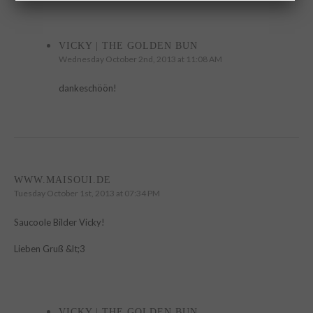
VICKY | THE GOLDEN BUN
Wednesday October 2nd, 2013 at 11:08 AM
dankeschöön!
WWW.MAISOUI.DE
Tuesday October 1st, 2013 at 07:34 PM
Saucoole Bilder Vicky!
Lieben Gruß &lt;3
VICKY | THE GOLDEN BUN