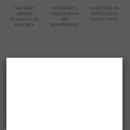
THIS YEAR’S
MY FAVORITE
E-BIKE TOUR ON
SUMMER
LAKES IN BERLIN
ALPE DI SIUSI |
HIGHLIGHTS ON
AND
SOUTH TYROL
MALLORCA
BRANDENBURG
8 COMMENTS
ANCIA
Tuesday October 1st, 2013 at 05:32 PM
Wow. Es ist so beeindrucked was du alles erlebst! Schön, dass du und
auf deinem Blog daran teilhaben lässt :) Deine Fotos sind einfach
bezaubernd!
x,
Overdivity