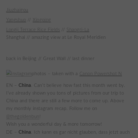
Jiuzhaigou
Yangshuo
//
Xingping
Longji Terrace Rice Fields
//
Shangri-La
Shanghai // amazing view at Le Royal Meridien
back in Beijing // Great Wall // last dinner
photos – taken with a
Canon Powershot N
China
EN –
. Can’t believe how fast this month went by.
I’ve already shown you tons of pictures from our trip to
China and there are still a few more to come up. Above
my monthly instagram recap. Follow me on
@thegoldenbun
!
Wish you a wonderful day & more tomorrow!
China
DE –
. Ich kann es gar nicht glauben, dass jetzt auch