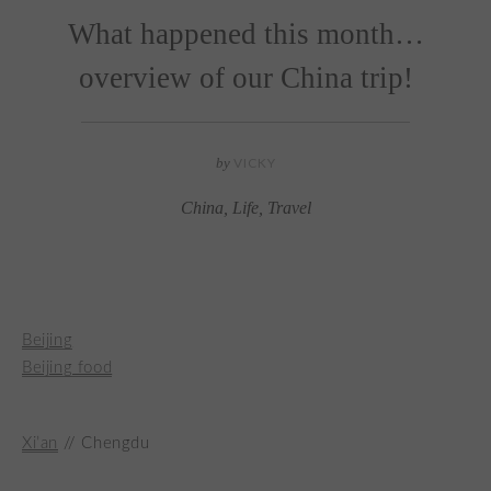
What happened this month…
overview of our China trip!
by
VICKY
China
,
Life
,
Travel
Beijing
Beijing food
Xi’an
// Chengdu