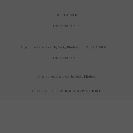
READING
DISCLAIMER
DATENSCHUTZ
All pictures are taken by Vicky Klieber.
DISCLAIMER
DATENSCHUTZ
All pictures are taken by Vicky Klieber.
MUNICHPARIS STUDIO
DEVELOPED BY
.