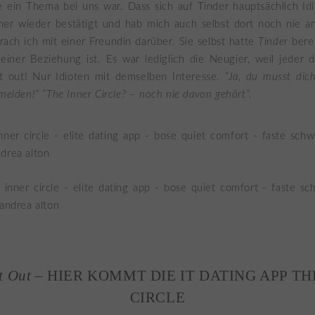
e ein Thema bei uns war. Dass sich auf Tinder hauptsächlich Id
er wieder bestätigt und hab mich auch selbst dort noch nie a
prach ich mit einer Freundin darüber. Sie selbst hatte
Tinder
berei
einer Beziehung ist. Es war lediglich die Neugier, weil jeder 
tzt out! Nur Idioten mit demselben Interesse.
“Ja, du musst di
elden!” “The Inner Circle? – noch nie davon gehört”.
t Out
– HIER KOMMT DIE IT DATING APP TH
CIRCLE