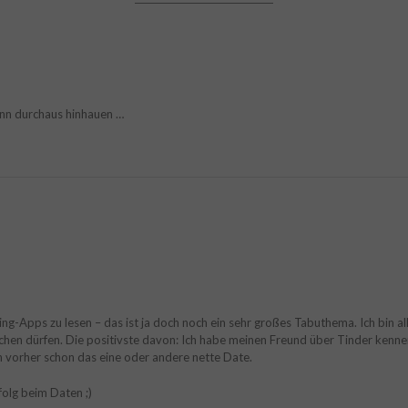
ann durchaus hinhauen …
g-Apps zu lesen – das ist ja doch noch ein sehr großes Tabuthema. Ich bin al
achen dürfen. Die positivste davon: Ich habe meinen Freund über Tinder kenne
ch vorher schon das eine oder andere nette Date.
folg beim Daten ;)