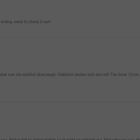
esting. need to check it out!
Aber war nie wirklich überzeugt. Vielleicht ändert sich das mit The Inner Circl
 Apps. Bisher lief es dabei gütlich noch nicht so wirklich gut. Mal schauen was