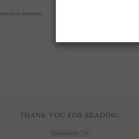
h gerne daran teilnehmen!
THANK YOU FOR READING
THANK
YOU
FOR