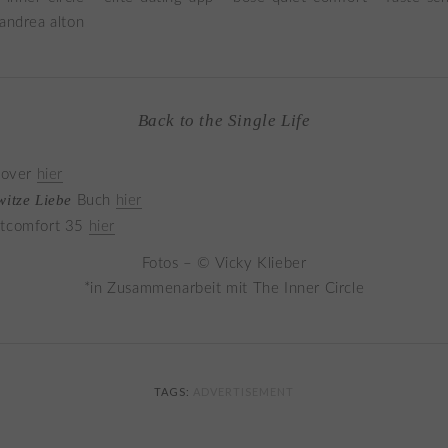
Back to the Single Life
lover
hier
witze Liebe
Buch
hier
tcomfort 35
hier
Fotos – © Vicky Klieber
*in Zusammenarbeit mit The Inner Circle
TAGS:
ADVERTISEMENT