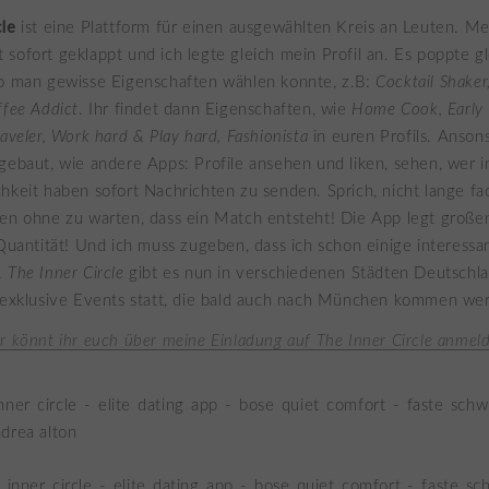
cle
ist eine Plattform für einen ausgewählten Kreis an Leuten. M
sofort geklappt und ich legte gleich mein Profil an. Es poppte gl
wo man gewisse Eigenschaften wählen konnte, z.B:
Cocktail Shaker
ffee Addict
. Ihr findet dann Eigenschaften, wie
Home Cook, Early B
aveler, Work hard & Play hard, Fashionista
in euren Profils. Ansons
gebaut, wie andere Apps: Profile ansehen und liken, sehen, wer i
hkeit haben sofort Nachrichten zu senden. Sprich, nicht lange fa
en ohne zu warten, dass ein Match entsteht! Die App legt große
 Quantität! Und ich muss zugeben, dass ich schon einige interessan
.
The Inner Circle
gibt es nun in verschiedenen Städten Deutschlan
s exklusive Events statt, die bald auch nach München kommen we
r könnt ihr euch über meine Einladung auf The Inner Circle anmel