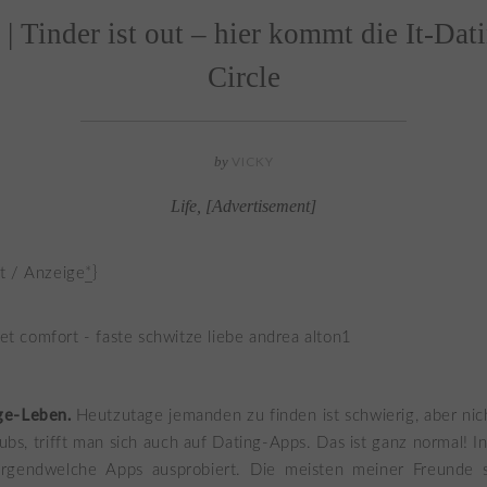
e! | Tinder ist out – hier kommt die It-Da
Circle
by
VICKY
Life
,
[Advertisement]
t / Anzeige
*
}
ge-Leben.
Heutzutage jemanden zu finden ist schwierig, aber ni
ubs, trifft man sich auch auf Dating-Apps. Das ist ganz normal! In
irgendwelche Apps ausprobiert. Die meisten meiner Freunde 