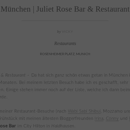
München | Juliet Rose Bar & Restaurant
by
VICKY
Restaurants
ROSENHEIMER PLATZ, MUNICH
r & Restaurant –
Da hat sich ganz schön etwas getan in München 
onaten. Bei meinem letzten Besuch habe ich es geschafft, sehr 
en. Einige stehen immer noch auf der Liste, welche ich dann bei
rde.
 meiner Restaurant-Besuche (nach
Wabi Sabi Shibui
, Mozzamo u
Frühstück mit meinen ältesten Bloggerfreunden
Irina
,
Conny
und
Rose Bar
im City Hilton in
Haidhausen
.