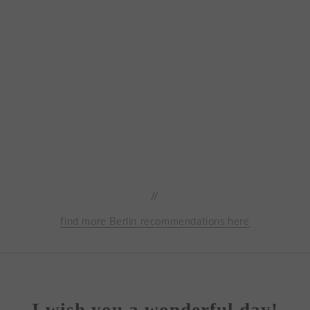
//
find more Berlin recommendations here
I wish you a wonderful day!