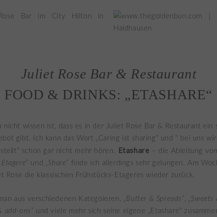
Juliet Rose Bar & Restaurant
FOOD & DRINKS: „ETASHARE“
 nicht wissen ist, dass es in der Juliet Rose Bar & Restaurant ein 
bot gibt. Ich kann das Wort „Caring ist sharing“ und “ bei uns wir
Etashare
estellt“ schon gar nicht mehr hören.
– die Ableitung vo
„Etagere“
und
„Share“
finde ich allerdings sehr gelungen. Am Wo
iet Rose die klassischen Frühstücks-Etageres wieder zurück.
man aus verschiedenen Kategoieren,
„Butter & Spreads“
,
„Sweets
& add-ons“
und viele mehr sich seine eigene „Etashare“ zusammen