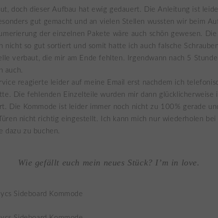
t, doch dieser Aufbau hat ewig gedauert. Die Anleitung ist leid
esonders gut gemacht und an vielen Stellen wussten wir beim Au
Numerierung der einzelnen Pakete wäre auch schön gewesen. Di
ch nicht so gut sortiert und somit hatte ich auch falsche Schraube
elle verbaut, die mir am Ende fehlten. Irgendwann nach 5 Stunde
 auch.
ice reagierte leider auf meine Email erst nachdem ich telefoni
te. Die fehlenden Einzelteile wurden mir dann glücklicherweise 
rt. Die Kommode ist leider immer noch nicht zu 100% gerade un
ren nicht richtig eingestellt. Ich kann mich nur wiederholen be
e dazu zu buchen.
Wie gefällt euch mein neues Stück? I’m in love.