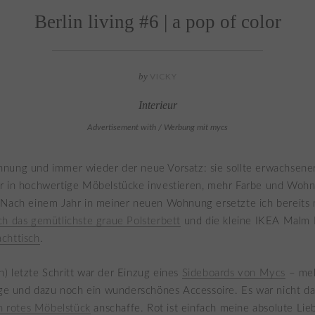
Berlin living #6 | a pop of color
by
VICKY
Interieur
Advertisement with / Werbung mit mycs
nung und immer wieder der neue Vorsatz: sie sollte erwachsener
r in hochwertige Möbelstücke investieren, mehr Farbe und Wohnq
 Nach einem Jahr in meiner neuen Wohnung ersetzte ich bereits
ch das gemütlichste graue Polsterbett
und die kleine IKEA Mal
chttisch
.
 letzte Schritt war der Einzug eines
Sideboards von Mycs
– meh
nge und dazu noch ein wunderschönes Accessoire. Es war nicht da
n rotes Möbelstück
anschaffe. Rot ist einfach meine absolute Lieb