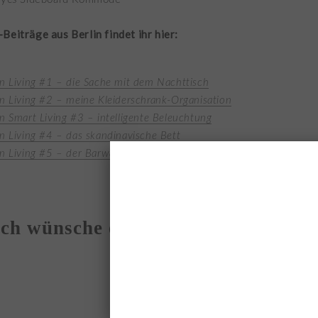
Beiträge aus Berlin findet ihr hier:
in Living #1 – die Sache mit dem Nachttisch
in Living #2 – meine Kleiderschrank-Organisation
in Smart Living #3 – intelligente Beleuchtung
in Living #4 – das skandinavische Bett
in Living #5 – der Barwagen
Ich wünsche euch einen schönen Tag