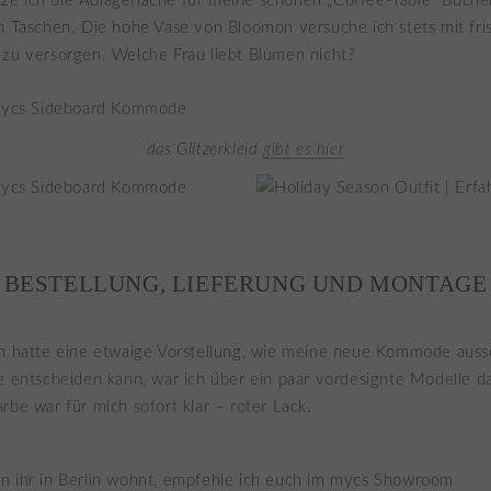
e ich die Ablagefläche für meine schönen „Coffee-Table“ Bücher
n Taschen. Die hohe Vase von Bloomon versuche ich stets mit fri
zu versorgen. Welche Frau liebt Blumen nicht?
das Glitzerkleid
gibt es hier
BESTELLUNG, LIEFERUNG UND MONTAGE
h hatte eine etwaige Vorstellung, wie meine neue Kommode ausse
e entscheiden kann, war ich über ein paar vordesignte Modelle d
rbe war für mich sofort klar – roter Lack.
 ihr in Berlin wohnt, empfehle ich euch im mycs Showroom