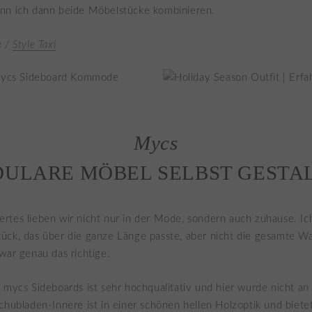
nn ich dann beide Möbelstücke kombinieren.
e /
Style Taxi
Mycs
ULARE MÖBEL SELBST GESTA
tes lieben wir nicht nur in der Mode, sondern auch zuhause. Ic
ück, das über die ganze Länge passte, aber nicht die gesamte W
war genau das richtige.
 mycs Sideboards ist sehr hochqualitativ und hier wurde nicht an
chubladen-Innere ist in einer schönen hellen Holzoptik und biet