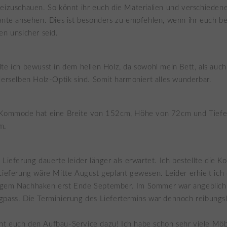
eizuschauen. So könnt ihr euch die Materialien und verschieden
ante ansehen. Dies ist besonders zu empfehlen, wenn ihr euch be
en unsicher seid.
te ich bewusst in dem hellen Holz, da sowohl mein Bett, als auc
derselben Holz-Optik sind. Somit harmoniert alles wunderbar.
Kommode hat eine Breite von 152cm, Höhe von 72cm und Tiefe
m.
 Lieferung dauerte leider länger als erwartet. Ich bestellte die
 Lieferung wäre Mitte August geplant gewesen. Leider erhielt ic
gem Nachhaken erst Ende September. Im Sommer war angeblich
pass. Die Terminierung des Liefertermins war dennoch reibungsl
ht euch den Aufbau-Service dazu! Ich habe schon sehr viele Mö